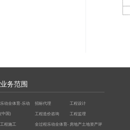
业务范围
乐动全体育-乐动
招标代理
工程设计
(中国)
工程造价咨询
工程监理
工程施工
全过程乐动全体育-
房地产土地资产评