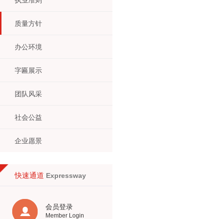
执业准则
质量方针
办公环境
字匾展示
团队风采
社会公益
企业愿景
快速通道
Expressway
会员登录
Member Login