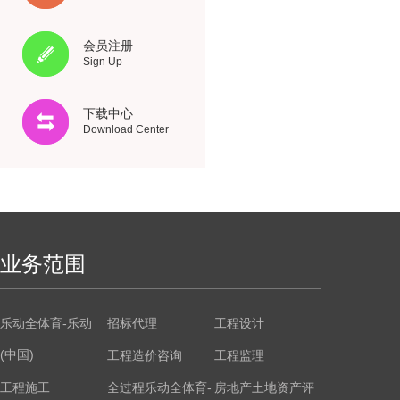
会员注册
Sign Up
下载中心
Download Center
业务范围
乐动全体育-乐动
招标代理
工程设计
(中国)
工程造价咨询
工程监理
工程施工
全过程乐动全体育-
房地产土地资产评