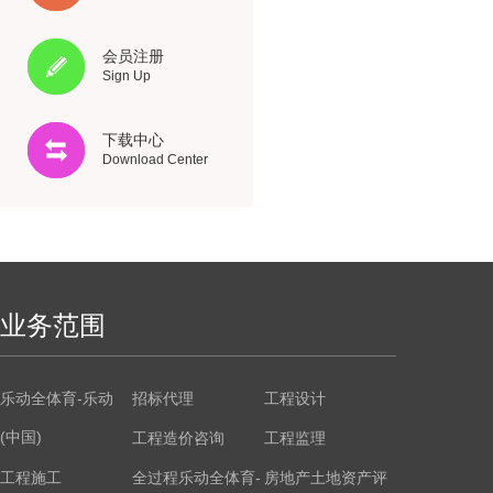
会员注册
Sign Up
下载中心
Download Center
业务范围
乐动全体育-乐动
招标代理
工程设计
(中国)
工程造价咨询
工程监理
工程施工
全过程乐动全体育-
房地产土地资产评