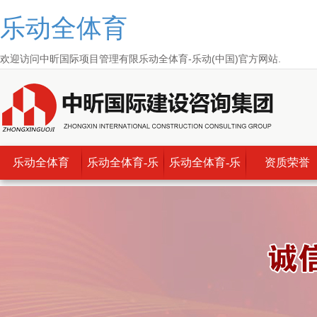
乐动全体育
欢迎访问中昕国际项目管理有限乐动全体育-乐动(中国)官方网站.
乐动全体育
乐动全体育-乐
乐动全体育-乐
资质荣誉
动(中国)概况
动(中国)动态