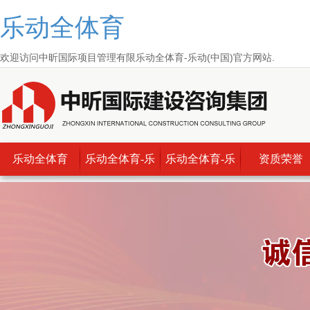
乐动全体育
欢迎访问中昕国际项目管理有限乐动全体育-乐动(中国)官方网站.
乐动全体育
乐动全体育-乐
乐动全体育-乐
资质荣誉
动(中国)概况
动(中国)动态