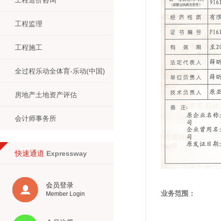
工程造价咨询
工程监理
工程施工
全过程乐动全体育-乐动(中国)
房地产土地资产评估
会计师事务所
快速通道
Expressway
会员登录
业务范围：
Member Login