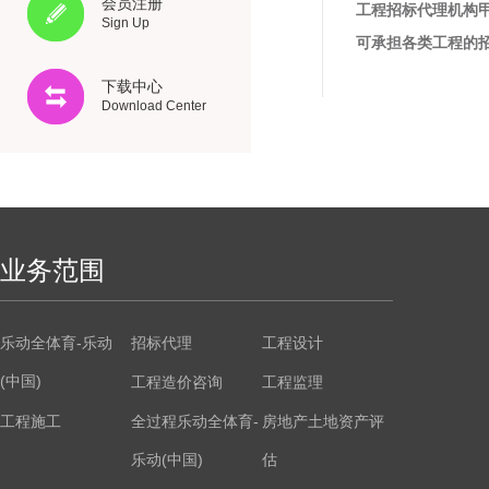
会员注册
工程招标代理机构
Sign Up
可承担各类工程的
下载中心
Download Center
业务范围
乐动全体育-乐动
招标代理
工程设计
(中国)
工程造价咨询
工程监理
工程施工
全过程乐动全体育-
房地产土地资产评
乐动(中国)
估