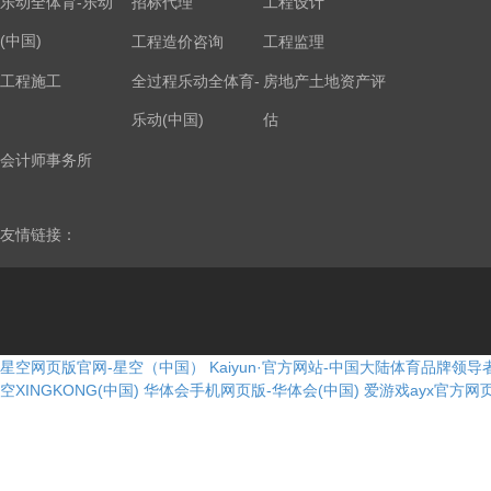
乐动全体育-乐动
招标代理
工程设计
(中国)
工程造价咨询
工程监理
工程施工
全过程乐动全体育-
房地产土地资产评
乐动(中国)
估
会计师事务所
友情链接：
星空网页版官网-星空（中国）
Kaiyun·官方网站-中国大陆体育品牌领导
空XINGKONG(中国)
华体会手机网页版-华体会(中国)
爱游戏ayx官方网