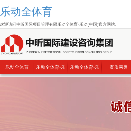
乐动全体育
欢迎访问中昕国际项目管理有限乐动全体育-乐动(中国)官方网站.
乐动全体育
乐动全体育-乐
乐动全体育-乐
资质荣誉
动(中国)概况
动(中国)动态