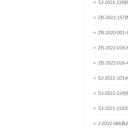
> ZB-2022
> ZB-2020
> ZB-2022
> ZB-2022
> SJ-2022
> SJ-2021
> J-2022-