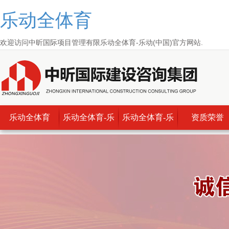
乐动全体育
欢迎访问中昕国际项目管理有限乐动全体育-乐动(中国)官方网站.
乐动全体育
乐动全体育-乐
乐动全体育-乐
资质荣誉
动(中国)概况
动(中国)动态