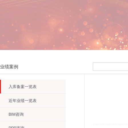
业绩案例
入库备案一览表
近年业绩一览表
BIM咨询