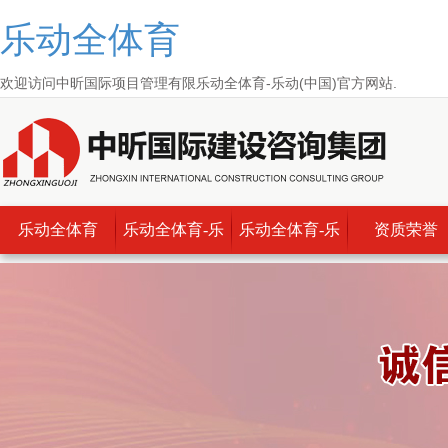
乐动全体育
欢迎访问中昕国际项目管理有限乐动全体育-乐动(中国)官方网站.
乐动全体育
乐动全体育-乐
乐动全体育-乐
资质荣誉
动(中国)概况
动(中国)动态