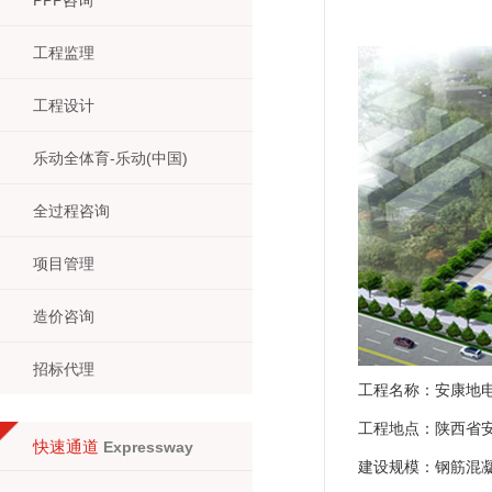
PPP咨询
工程监理
工程设计
乐动全体育-乐动(中国)
全过程咨询
项目管理
造价咨询
招标代理
工程名称：安康地
工程地点：陕西省
快速通道
Expressway
建设规模：钢筋混凝