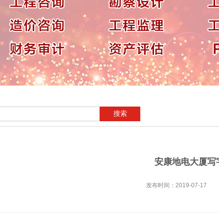
安康地电大厦写
发布时间：2019-07-17 