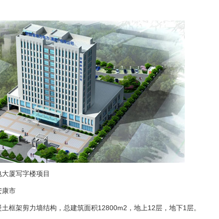
电大厦写字楼项目
安康市
土框架剪力墙结构，总建筑面积12800m2，地上12层，地下1层。