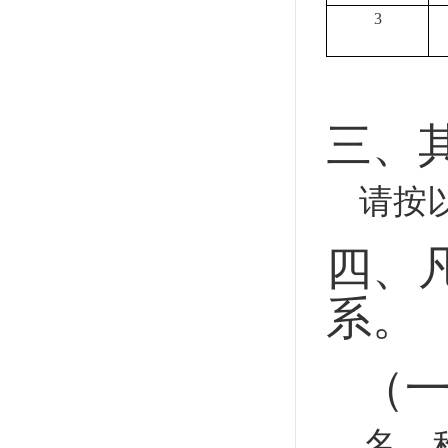
3
三、
请按
四、
系。
（
名