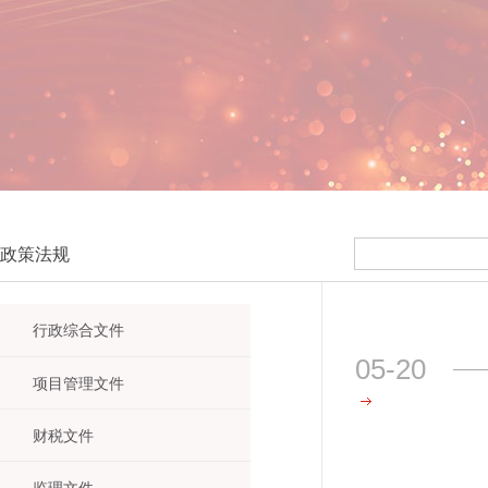
政策法规
行政综合文件
05-20
项目管理文件
财税文件