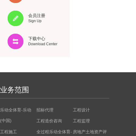
会员注册
Sign Up
下载中心
Download Center
业务范围
乐动全体育-乐动
招标代理
工程设计
(中国)
工程造价咨询
工程监理
工程施工
全过程乐动全体育-
房地产土地资产评