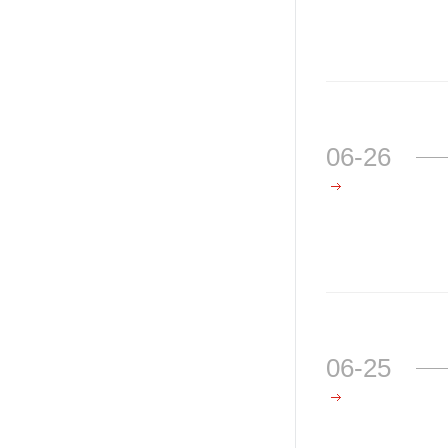
06-26
06-25