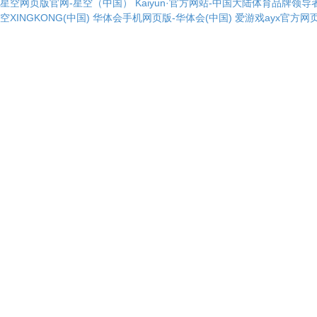
星空网页版官网-星空（中国）
Kaiyun·官方网站-中国大陆体育品牌领导
空XINGKONG(中国)
华体会手机网页版-华体会(中国)
爱游戏ayx官方网