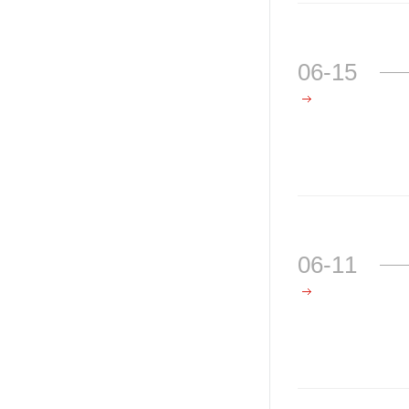
06-15
06-11