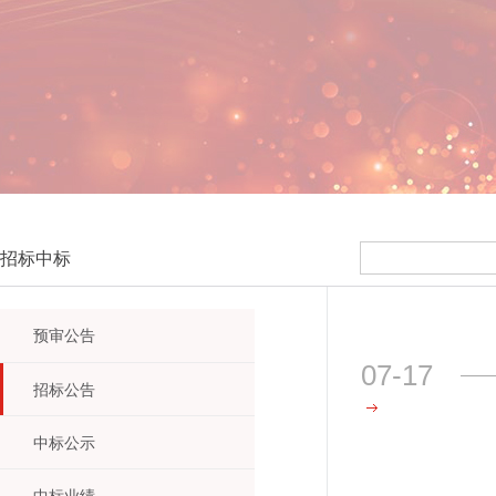
招标中标
预审公告
07-17
招标公告
中标公示