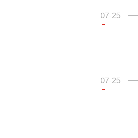
07-25
07-25